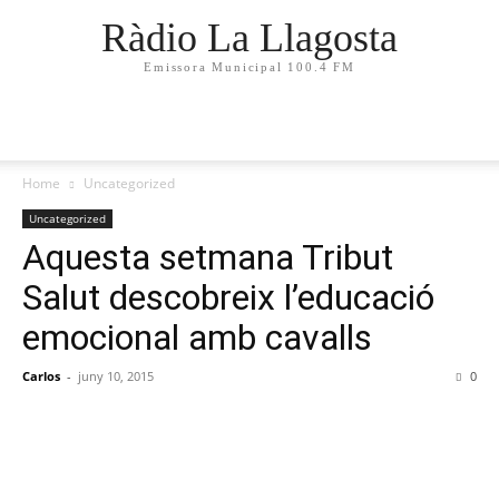
Ràdio La Llagosta
Emissora Municipal 100.4 FM
Home
Uncategorized
Uncategorized
Aquesta setmana Tribut
Salut descobreix l’educació
emocional amb cavalls
Carlos
-
juny 10, 2015
0