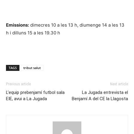
Emissions:
dimecres 10 a les 13 h, diumenge 14 a les 13
h i dilluns 15 a les 19.30 h
TAGS
tribut salut
Previous article
Next article
L’equip prebenjamí futbol sala
La Jugada entrevista el
EIE, avui a La Jugada
Benjamí A del CE la Llagosta