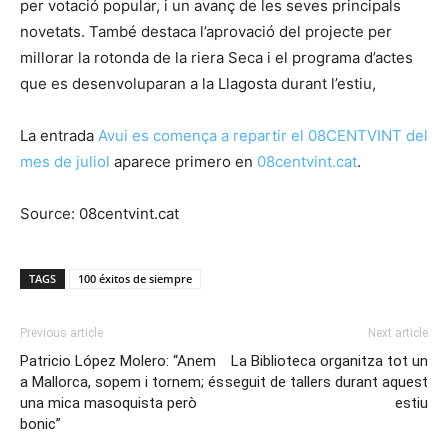
per votació popular, i un avanç de les seves principals
novetats. També destaca l’aprovació del projecte per
millorar la rotonda de la riera Seca i el programa d’actes
que es desenvoluparan a la Llagosta durant l’estiu,
La entrada
Avui es comença a repartir el 08CENTVINT del
mes de juliol
aparece primero en
08centvint.cat
.
Source: 08centvint.cat
TAGS
100 éxitos de siempre
Previous article
Next article
Patricio López Molero: “Anem
La Biblioteca organitza tot un
a Mallorca, sopem i tornem; és
seguit de tallers durant aquest
una mica masoquista però
estiu
bonic”