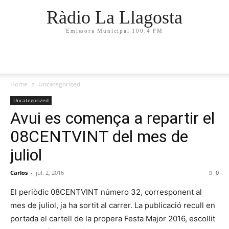
Ràdio La Llagosta
Emissora Municipal 100.4 FM
Home
Uncategorized
Uncategorized
Avui es comença a repartir el
08CENTVINT del mes de
juliol
Carlos
-
jul. 2, 2016
0
El periòdic 08CENTVINT número 32, corresponent al
mes de juliol, ja ha sortit al carrer. La publicació recull en
portada el cartell de la propera Festa Major 2016, escollit