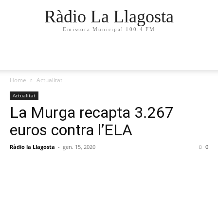
Ràdio La Llagosta
Emissora Municipal 100.4 FM
Home
Actualitat
Actualitat
La Murga recapta 3.267
euros contra l’ELA
Ràdio la Llagosta
-
gen. 15, 2020
0