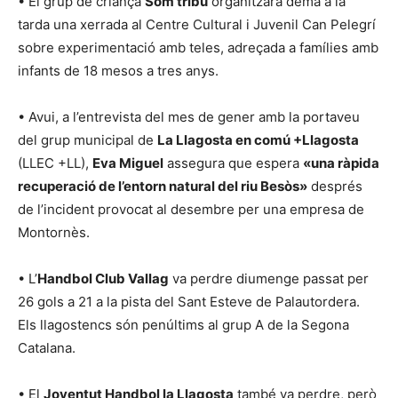
• El grup de criança
Som tribu
organitzarà demà a la
tarda una xerrada al Centre Cultural i Juvenil Can Pelegrí
sobre experimentació amb teles, adreçada a famílies amb
infants de 18 mesos a tres anys.
• Avui, a l’entrevista del mes de gener amb la portaveu
del grup municipal de
La Llagosta en comú +Llagosta
(LLEC +LL),
Eva Miguel
assegura que espera
«una ràpida
recuperació de l’entorn natural del riu Besòs»
després
de l’incident provocat al desembre per una empresa de
Montornès.
• L’
Handbol Club Vallag
va perdre diumenge passat per
26 gols a 21 a la pista del Sant Esteve de Palautordera.
Els llagostencs són penúltims al grup A de la Segona
Catalana.
• El
Joventut Handbol la Llagosta
també va perdre, però